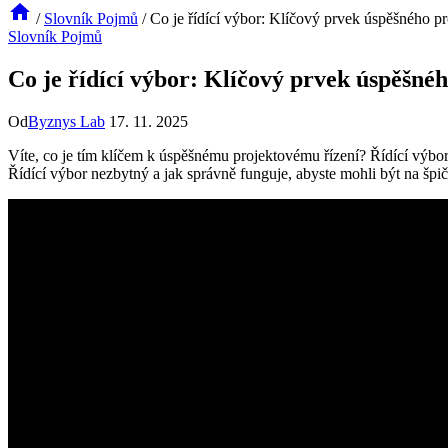
/
Slovník Pojmů
/
Co je řídící výbor: Klíčový prvek úspěšného pr
Slovník Pojmů
Co je řídící výbor: Klíčový prvek úspěšnéh
Od
Byznys Lab
17. 11. 2025
Víte, co je tím klíčem k úspěšnému projektovému řízení? Řídící výbor.
Řídící výbor nezbytný a jak správně funguje, abyste mohli být na špi