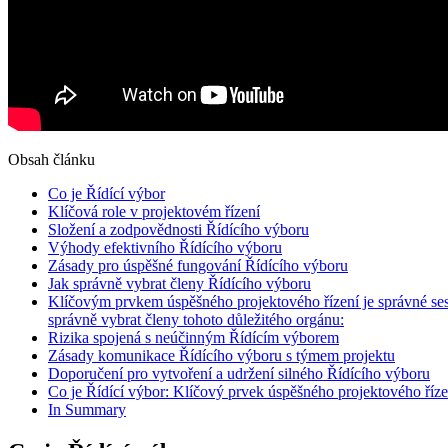
Obsah článku
Co je Řídící výbor
Klíčová role v projektovém řízení
Složení a zodpovědnosti Řídícího výboru
Výhody efektivního Řídícího výboru
Zásady pro úspěšné fungování Řídícího výboru
Jak správně vybrat členy Řídícího výboru
Klíčovým prvkem úspěšného projektového řízení je správné sest
správně vybrat členy tohoto důležitého orgánu:
Rizika spojená s neúčinným Řídícím výborem
Zásady komunikace Řídícího výboru s týmem projektu
Doporučení pro vytvoření a udržení silného Řídícího výboru
Co je Řídící výbor: Klíčový prvek úspěšného projektového říze
In Summary