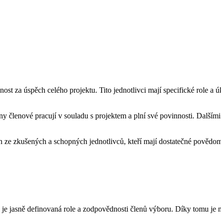
 za úspěch celého projektu. Tito jednotlivci mají specifické role a úk
hny členové pracují v souladu s projektem a plní své povinnosti. Další
n ze zkušených a schopných jednotlivců, kteří mají dostatečné povědomí
 je jasně definovaná role a zodpovědnosti členů výboru. Díky tomu je m