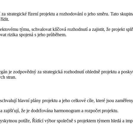
í za strategické řízení projektu a rozhodování o jeho směru. Tato skup
řídit.
ktovému týmu, schvalovat klíčová rozhodnutí a zajistit, že projekt spl
zovat rizika spojená s jeho průběhem.
orgán je zodpovědný za strategická rozhodnutí ohledně projektu a pos
ch stran.
chvalují hlavní plány projektu a jeho celkové cíle, které jsou zaměřeny
 a zajišťují, že je dodržována harmonogram a rozpočet projektu.
yskytnou potíže, Řídící výbor společně s projektem týmem hledá a imp