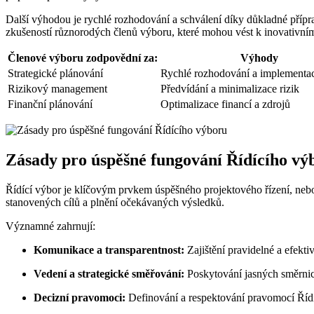
Další výhodou je rychlé rozhodování a schválení díky důkladné přípr
zkušeností různorodých členů výboru, které mohou vést k inovativním
Členové výboru zodpovědní za:
Výhody
Strategické plánování
Rychlé rozhodování a implementace
Rizikový management
Předvídání a minimalizace rizik
Finanční plánování
Optimalizace financí a zdrojů
Zásady pro úspěšné fungování Řídícího vý
Řídící výbor je klíčovým prvkem úspěšného projektového řízení, neboť
stanovených cílů a plnění očekávaných výsledků.
Významné zahrnují:
Komunikace a transparentnost:
Zajištění pravidelné a efek
Vedení a strategické směřování:
Poskytování jasných směrnic 
Decizní pravomoci:
Definování a respektování pravomocí Řídí