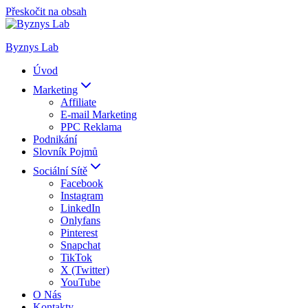
Přeskočit na obsah
Byznys Lab
Úvod
Marketing
Affiliate
E-mail Marketing
PPC Reklama
Podnikání
Slovník Pojmů
Sociální Sítě
Facebook
Instagram
LinkedIn
Onlyfans
Pinterest
Snapchat
TikTok
X (Twitter)
YouTube
O Nás
Kontakty