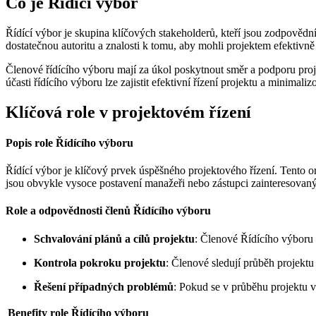
Co je Řídící výbor
Řídící výbor je skupina klíčových stakeholderů, kteří jsou zodpovědn
dostatečnou autoritu a znalosti k tomu, aby mohli projektem efektivně 
Členové řídícího výboru mají za úkol poskytnout směr a podporu proje
účasti řídícího výboru lze zajistit efektivní řízení projektu a minimali
Klíčová role v projektovém řízení
Popis role Řídícího výboru
Řídící výbor je klíčový prvek úspěšného projektového řízení. Tento 
jsou obvykle vysoce postavení manažeři nebo zástupci zainteresovaný
Role a odpovědnosti členů Řídícího výboru
Schvalování plánů a cílů projektu
: Členové Řídícího výboru s
Kontrola pokroku projektu
: Členové sledují průběh projektu
Řešení případných problémů
: Pokud se v průběhu projektu v
Benefity role Řídícího výboru