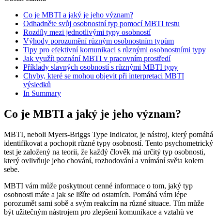
Co je MBTI a jaký je jeho význam?
Odhadněte svůj osobnostní typ pomocí MBTI testu
Rozdíly mezi jednotlivými typy osobností
Výhody porozumění různým osobnostním typům
Tipy pro efektivní komunikaci s různými osobnostními typy
Jak využít poznání MBTI v pracovním prostředí
Příklady slavných osobností s různými MBTI typy
Chyby, které se mohou objevit při interpretaci MBTI
výsledků
In Summary
Co je MBTI a jaký je jeho význam?
MBTI, neboli Myers-Briggs Type Indicator, je nástroj, který pomáhá
identifikovat a pochopit různé typy osobností. Tento psychometrický
test je založený na teorii, že každý člověk má určitý typ osobnosti,
který ovlivňuje jeho chování, rozhodování a vnímání světa kolem
sebe.
MBTI vám může poskytnout cenné informace o tom, jaký typ
osobnosti máte a jak se lišíte od ostatních. Pomáhá vám lépe
porozumět sami sobě a svým reakcím na různé situace. Tím může
být užitečným nástrojem pro zlepšení komunikace a vztahů ve