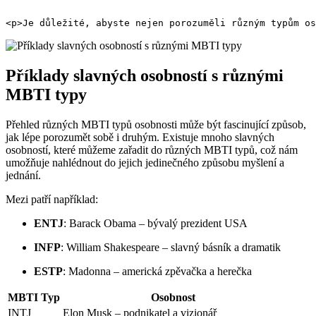
<p>Je důležité, abyste nejen porozuměli různým typům os
Příklady slavných osobností s různými
MBTI typy
Přehled různých MBTI typů osobnosti může být fascinující způsob,
jak lépe porozumět sobě i druhým. Existuje mnoho slavných
osobností, které můžeme zařadit do různých MBTI typů, což nám
umožňuje nahlédnout do jejich jedinečného způsobu myšlení a
jednání.
Mezi patří například:
ENTJ
: Barack Obama – bývalý prezident USA
INFP
: William Shakespeare – slavný básník a dramatik
ESTP
: Madonna – americká zpěvačka a herečka
MBTI Typ
Osobnost
INTJ
Elon Musk – podnikatel a vizionář