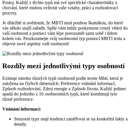
Postoj. Každý z těchto typů má své specifické charakteristiky a
chování, které mohou ovlivnit vaše vztahy, práci a rozhodovací
procesy.
Je důležité si uvědomit, že MBTI není pouhou škatulkou, do které
vás někdo snaží zařadit. Spíše vám může poskytnout cenný vhled do
vaší osobnosti a pomoci vám lépe porozumět sami sobě i lidem
kolem vás. Prozkoumejte svůj osobnostní typ pomocí MBTI testu a
objevte nové aspekty vaší osobnosti!
Rozdíly mezi jednotlivými typy osobností
Existuje mnoho různých typů osobností podle teorie Mbti, která je
založena na čtyřech dimenzích: Preference vnímání informací,
Způsob rozhodování, Zdroj energie a Způsob života. Každý jedinec
spadá do jednoho z 16 osobnostních typů, které kombinují tyto
různé preference.
Vnímání informací:
Senzorní typy mají tendenci zaměřovat se na konkrétní fakty a
detaily.