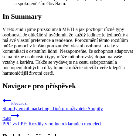
a spokojenějším člověkem.
In Summary
V této studii jsme prozkoumali MBTI a jak pochopit různé typy
osobností. Je důležité si uvědomit, že každý jedinec je jedinečný a
má své vlastní preference a tendence. Porozumění těmto rozdílům
může pomoci v lepším porozumění vlastní osobnosti a také v
komunikaci s ostatními lidmi. Nezapomeňte, že schopnost adaptovat
se na různé osobnostní typy může mít obrovský dopad na vaše
vztahy a kariéru. Takže se vydávejte na cestu sebepoznání a
pochopení druhých a díky tomu si můžete otevřít dveře k lepší a
harmoničtější životní cestě.
Navigace pro příspěvek
Předchozí
Shopify email marketing: Tipů pro uživatele Shopify
Další
PPC vs PPF: Rozdíly v online reklamních modelech