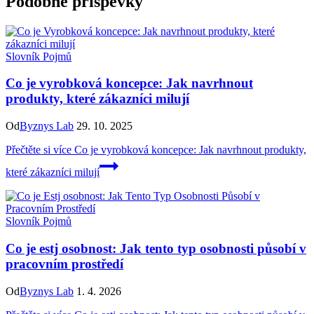
Podobné příspěvky
Slovník Pojmů
Co je vyrobková koncepce: Jak navrhnout
produkty, které zákazníci milují
Od
Byznys Lab
29. 10. 2025
Přečtěte si více
Co je vyrobková koncepce: Jak navrhnout produkty,
které zákazníci milují
Slovník Pojmů
Co je estj osobnost: Jak tento typ osobnosti působí v
pracovním prostředí
Od
Byznys Lab
1. 4. 2026