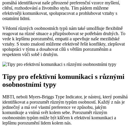
pomáhá identifikovat naše přirozené preferenční vzorce myšlení,
cítění, rozhodování a životního stylu. Tím pádem můžeme
efektivněji komunikovat, spolupracovat a prohlubovat vztahy s
ostatními lidmi.
Vědomí různých osobnostních typů nám také umožňuje flexibilně
reagovat na různé situace a přizpůsobovat se potřebám druhých. To
vede k lepšímu porozumění, empatii a upevňuje naše mezilidské
vztahy. S touto znalostí můžeme efektivně řešit konflikty, zlepšovat
spolupráci v týmu a dosahovat cílů s větším porozuměním a
respektem vůči sobě i druhým.
Tipy pro efektivní komunikaci s různými
osobnostními typy
MBTI, neboli Myers-Briggs Type Indicator, je nástroj, který pomáhá
identifikovat a porozumět různým typům osobností. Každý z nás je
jedinečný a má své vlastní preference ve způsobu, jakým
komunikuje a vnímá svět kolem sebe. Porozumět různým
osobnostním typům může být klíčem k efektivní komunikaci a
lepšímu porozumění lidem kolem nás.