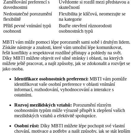
Zaměňování preferencí s
Uvědomte si rozdíl mezi představou a
dovednostmi
skutečností
Nedostatečné porozumění
Flexibilita je klíčová, neomezujte se
flexibilitě
na kategorie
Příliš pevné vnímání typů
Buďte otevření různorodosti
osobnosti
osobnostních typů
MBTI vám může pomoci lépe porozumět sami sobě i druhým lidem.
Získáte nástroje a znalosti, které vám umožní lépe komunikovat,
řešit konflikty a respektovat rozdílné přístupy a pohledy na svět.
Díky MBTI můžete objevit své silné stránky i oblasti, na kterých
můžete ještě pracovat, a najít způsoby, jak se zdokonalit a rozvíjet se
jako osoba.
Identifikace osobnostních preferencí:
MBTI vám pomůže
identifikovat vaše osobní preference v oblasti vnímání
informací, rozhodování, vyhodnocování a interakce s
ostatními.
Rozvoj mezilidských vztahů:
Porozumění různým
osobnostním typům může výrazně přispět k zlepšení vašich
mezilidských vztahů a efektivitě spolupráce.
Osobní růst:
Díky MBTI můžete lépe pochopit své vlastní
chování, motivace a potřeby a najít způsoby, jak se stát lepším