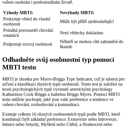
vašem osobním i profesionálním životě.
Výhody MBTI:
Nevýhody MBTI:
Poskytuje vhled do vlastní
Může být příliš zjednodušující
osobnosti
Pomáhá porozumět chování
Není vědecky dokázáno
ostatních
Někteří se mohou cítit zahranění do
Podporuje rozvoj osobnosti
škatule
Odhadněte svůj osobnostní typ pomocí
MBTI testu
MBTI je zkratka pro Myers-Briggs Type Indicator, což je nástroj pro
určení a klasifikaci různých typů osobností. Tento test je založen na
teorii psychologických typů vyvinuté americkými psychology
Katharinou Cook Briggs a Isabelou Briggs Myers. Pomocí MBTI
testu můžete pochopit, jaké jsou vaše preference a tendence ve
vašem chování, rozhodování a komunikaci.
Existuje celkem 16 různých osobnostních typů podle MBTI, které
kombinují čtyři základní preference: Extraverze nebo Introverze,
Intuice nebo Smysly, Myšlení nebo Cítění, a Hodnocení nebo