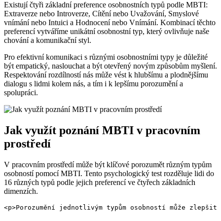
Existují čtyři základní preference osobnostních typů podle MBTI:
Extraverze nebo Introverze, Cítění nebo Uvažování, Smyslové
vnímání nebo Intuici a Hodnocení nebo Vnímání. Kombinací těchto
preferencí vytváříme unikátní osobnostní typ, který ovlivňuje naše
chování a komunikační styl.
Pro efektivní komunikaci s různými osobnostními typy je důležité
být empatický, naslouchat a být otevřený novým způsobům myšlení.
Respektování rozdílností nás může vést k hlubšímu a plodnějšímu
dialogu s lidmi kolem nás, a tím i k lepšímu porozumění a
spolupráci.
Jak využít poznání MBTI v pracovním
prostředí
V pracovním prostředí může být klíčové porozumět různým typům
osobností pomocí MBTI. Tento psychologický test rozděluje lidi do
16 různých typů podle jejich preferencí ve čtyřech základních
dimenzích.
<p>Porozumění jednotlivým typům osobností může zlepšit 