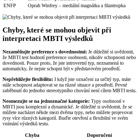
ENFP
Oprah Winfrey – mediální magnátka a filantropka
Chyby, které se mohou objevit při
interpretaci MBTI výsledků
Nezaměňujte preference s dovednostmi:
Je důležité si uvědomit,
že MBTI test hodnotí preference osobnosti, nikoliv schopnosti nebo
dovednosti. Pouze proto, že jste introvertní typ, neznamená to
automaticky, že nejste schopni být v představivém prostředí.
Nepřehlížejte flexibilitu:
I když jste označeni za určitý typ, máte
stále schopnost adaptovat se na různé situace a prostředí. Pevné
zaběhnutí do jednoho stereotypního chování není cílem MBTI testu.
Neomezujte se na jednoznačné kategorie:
Typy osobností v
MBTI jsou komplexní a dynamické. Je důležité si uvědomit, že se
můžete nacházet někde mezi dvěma typy, nebo můžete projevovat
rysy více různých kategorií. Buďte otevření a flexibilní ve svém
vnímání výsledků testu.
Chyba
Doporučení