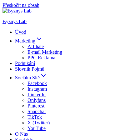
Přeskočit na obsah
Byznys Lab
Úvod
Marketing
Affiliate
E-mail Marketing
PPC Reklama
Podnikání
Slovník Pojmů
Sociální Sítě
Facebook
Instagram
LinkedIn
Onlyfans
Pinterest
Snapchat
TikTok
X (Twitter)
YouTube
O Nás
Kontakty