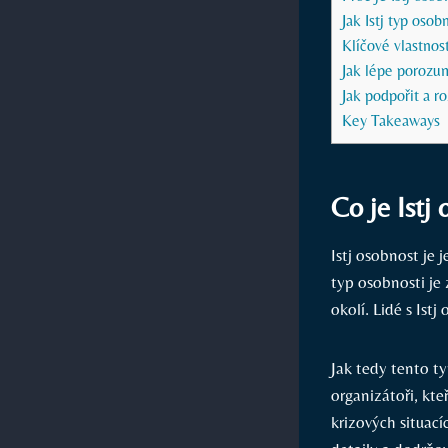
Jak Istj typ oso
Klíčové vlastnost
Jak lépe porozum
Jak podpořit a ro
Key Takeaways
Co je Istj
Istj osobnost je
typ osobnosti je 
okolí. Lidé s Istj
Jak tedy tento typ
organizátoři, kte
krizových situac