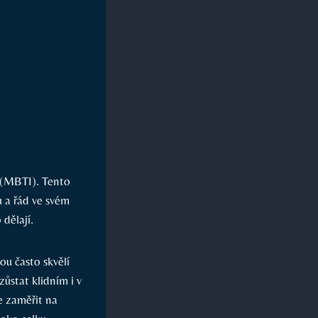
r (MBTI). Tento
u a řád ve svém
 dělají.
sou často skvělí
zůstat klidním i v
e zaměřit na