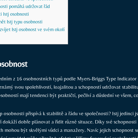
bnosti pomáhá udržovat řád
i Istj osobnosti
ět Istj typu osobnosti
zvíjet Istj osobnost ve svém okolí
 osobnost
 jedním z 16 osobnostních typů podle Myers-Briggs Type Indicato
známý svou spolehlivostí, loajalitou a schopností udržovat stabilit
 osobností mají tendenci být praktičtí, pečliví a důslední ve všem, co
 osobnosti přispívá k stabilitě a řádu ve společnosti? Istj jedinci j
ří dokáží dobře plánovat a řídit různé situace. Díky své schopnosti 
ích mohou být skvělými vůdci a manažery. Navíc jejich schopnost s