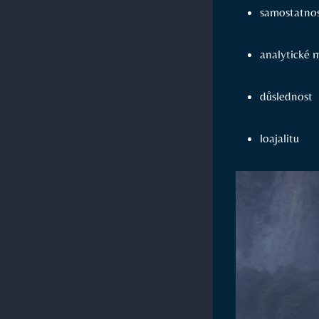
samostatno
analytické 
důslednost
loajalitu