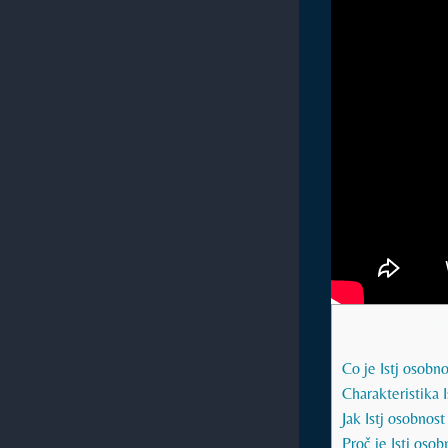
O
Co je Istj osobno
Charakteristika I
Jak Istj osobnost 
Proč je Istj osob