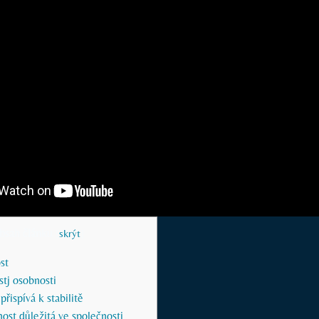
bsah článku
[
skrýt
]
st
stj osobnosti
přispívá k stabilitě
nost důležitá ve společnosti