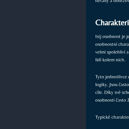
detaily a dodržov
Charakteri
Istj osobnost je
osobnostní charak
velmi spolehliví a
lidí kolem nich.
Tyto jednotlivce
logiky. Jsou čast
cíle. Díky své sc
osobnosti často 
Typické charakter