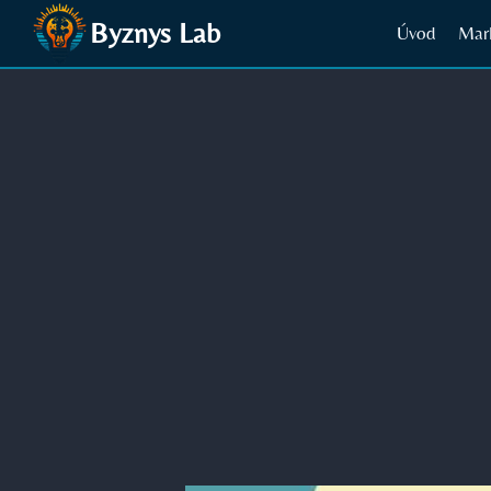
Přeskočit
Byznys Lab
Úvod
Mar
na
obsah