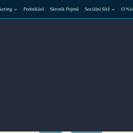
keting
Podnikání
Slovník Pojmů
Sociální Sítě
O Ná