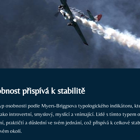
obnost přispívá k stabilitě
typ osobnosti podle Myers-Briggsova typologického indikátoru, kte
ako introvertní, smyslový, myslící a vnímající. Lidé s tímto typem 
í, praktičtí a důslední ve svém jednání, což přispívá k celkové stab
svém okolí.