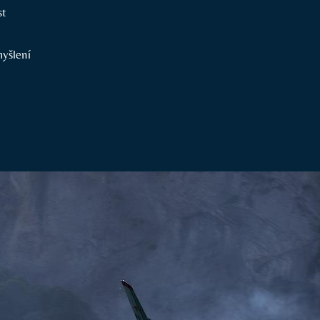
st
myšlení