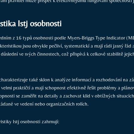
ání pravidel může přispět k efektivnějšímu fungování společnosti 
stika Istj osobnosti
 jedním z 16 typů osobnosti podle Myers-Briggs Type Indicator (MB
teristikou jsou obvykle pečliví, systematickí a mají rádi jasný řád a
 důslední ve svých činnostech, což přispívá k celkové stabilitě jejic
 charakterizuje také sklon k analýze informací a rozhodování na zá
o velmi praktičtí a mají schopnost efektivně řešit problémy a plá
hopnosti se zaměřit na detaily a zachovat klid v obtížných situacích 
žádané ve vedení nebo organizačních rolích.
istiky Istj osobnosti zahrnují: