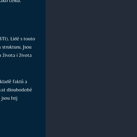
jako celku.
TI). Lidé s touto
 strukturu. Jsou
h života i života
kladě faktů a
novat dlouhodobé
jsou Istj