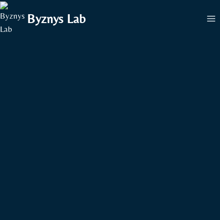
Přeskočit
Byznys Lab
na
obsah