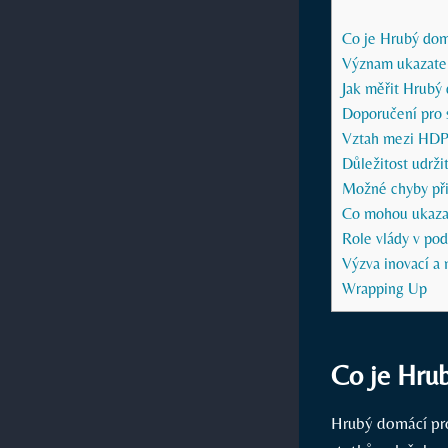
Co je Hrubý dom
Význam ukazate
Jak měřit Hrubý
Doporučení pro 
Vztah mezi HDP 
Důležitost udrž
Možné chyby při
Co mohou ukaza
Role vlády v pod
Výzva inovací a
Wrapping Up
Co je Hru
Hrubý domácí pro