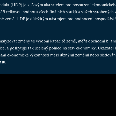
odukt (HDP) je klíčovým ukazatelem pro posouzení ekonomickéh
ěří celkovou hodnotu všech finálních statků a služeb vyrobených 
ané země. HDP je důležitým nástrojem pro hodnocení hospodářské
lyzovat změny ve výrobní kapacitě země, měřit obchodní bilanci
tice, a poskytuje tak ucelený pohled na stav ekonomiky. Ukazatel
vnání ekonomické výkonnosti mezi různými zeměmi nebo sledová
asu.