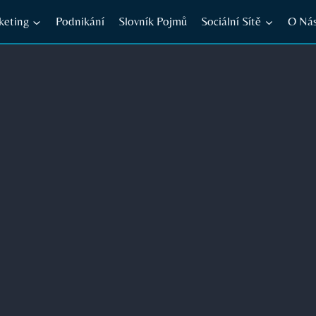
keting
Podnikání
Slovník Pojmů
Sociální Sítě
O Ná