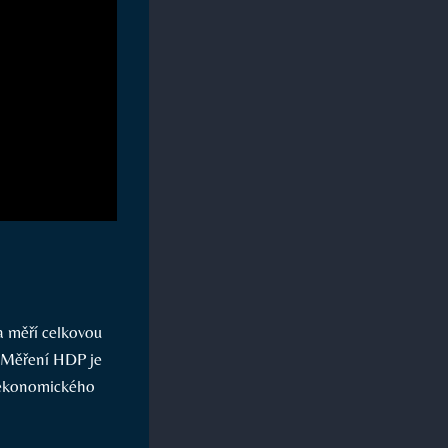
 měří celkovou
. Měření HDP je
 ekonomického