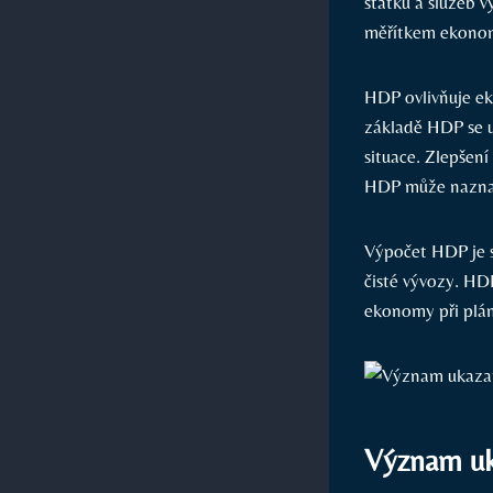
statků a služeb 
měřítkem ekonomi
HDP ovlivňuje ek
základě HDP se u
situace. Zlepšen
HDP může naznač
Výpočet HDP je sl
čisté vývozy. HDP
ekonomy při plán
Význam uk