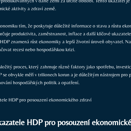
vyprodukovanných v dané zemi za určité období. Tento ukazatel je
cké aktivity a zdraví země.
onomiku tím, že poskytuje důležité informace o stavu a růstu ek
rčuje produktivita, zaměstnanost, inflace a další klíčové ukazate
í HDP znamená růst ekonomiky a lepší životní úroveň obyvatel. N
ovat recesi nebo hospodářskou krizi.
ožitý proces, který zahrnuje různé faktory jako spotřebu, investic
 se obvykle měří v trilionech korun a je důležitým nástrojem pro p
ování hospodářských politik a opatření.
azatele HDP pro posouzení ekonomické