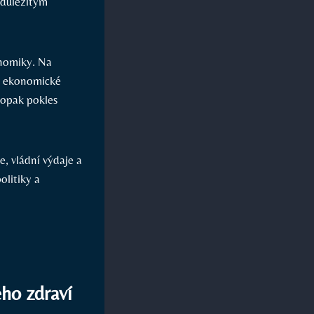
 důležitým
onomiky. Na
le ekonomické
aopak pokles
e, vládní výdaje a
olitiky a
ho zdraví