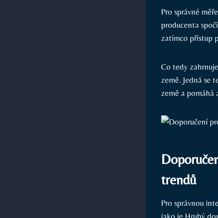
Pro správné měře
producenta spočí
zatímco přístup p
Co tedy zahrnuje
země. Jedná se t
země a pomáhá an
Doporučen
trendů
Pro správnou int
jako je Hrubý do