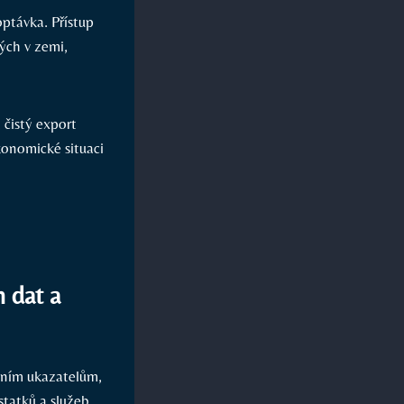
ptávka. Přístup
ých v zemi,
 čistý export
konomické situaci
 dat a
dním ukazatelům,
tatků a služeb,