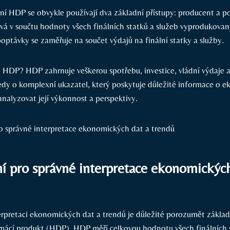
ní HDP se obvykle používají dva základní přístupy: producent a po
vá v součtu hodnoty všech finálních statků a služeb vyprodukovan
optávky se zaměřuje na součet výdajů na finální statky a služby.
 HDP? HDP zahrnuje veškerou spotřebu, investice, vládní výdaje a
edy o komplexní ukazatel, který poskytuje důležité informace o e
alyzovat její výkonnost a perspektivy.
í pro správné interpretace ekonomických
erpretaci ekonomických dat a trendů je důležité porozumět zákla
mácí produkt (HDP). HDP měří celkovou hodnotu všech finálních s