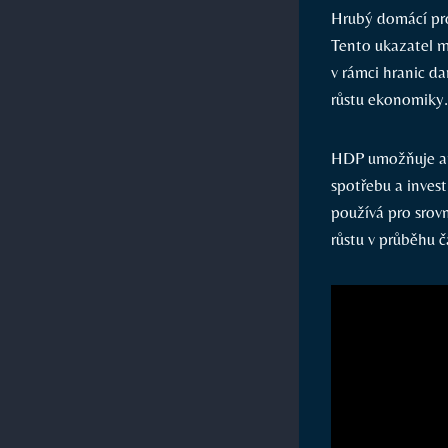
Hrubý domácí pr
Tento ukazatel m
v rámci hranic d
růstu ekonomiky.
HDP umožňuje ana
spotřebu a inves
používá pro sro
růstu v průběhu č