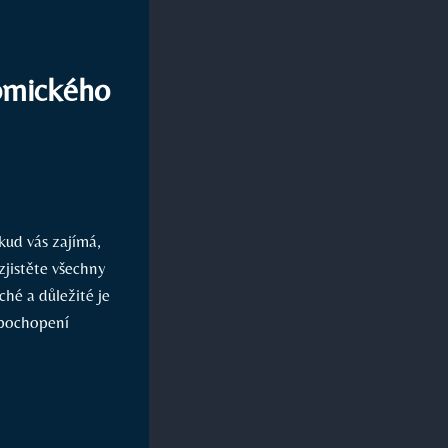
omického
kud vás zajímá,
zjistěte všechny
hé a důležité je
 pochopení