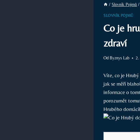
/
Slovník Pojmů
/
SLOVNÍK POJMŮ
Co je hr
zdraví
Od
Byznys Lab
2.
Víte, co je Hrub
jak se měří blaho
informace o tomt
porozumět tomuto
Hrubého domácíh