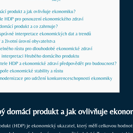
ácí produkt a jak ovlivňuje ekonomiku?
le HDP pro posouzení ekonomického zdraví
 domácí produkt a co zahrnuje?
správné interpretace ekonomických dat a trendů
a životní úrovní obyvatelstva
itelného růstu pro dlouhodobé ekonomické zdraví
 interpretaci Hrubého domácího produktu
tele HDP a ekonomické zdraví předpovědět pro budoucnost?
poře ekonomické stability a růstu
 modernizace pro udržení konkurenceschopnosti ekonomiky
bý domácí produkt a jak ovlivňuje ekono
dukt (HDP) je ekonomický ukazatel, který měří celkovou hodnotu