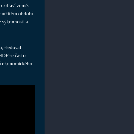
o zdraví země.
v určitém období
 výkonnosti a
, sledovat
 HDP se často
ní ekonomického