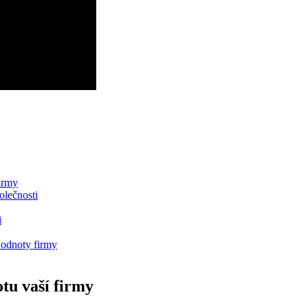
irmy
olečnosti
i
hodnoty firmy
otu vaší firmy