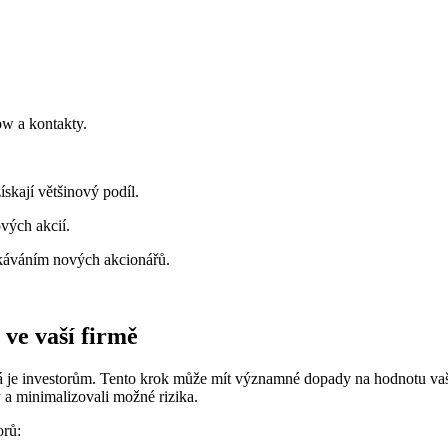
ow a kontakty.
ískají většinový podíl.
vých akcií.
ekáváním nových akcionářů.
 ve vaší firmě
á je investorům. Tento krok může mít významné dopady na hodnotu vaší 
y a minimalizovali možné rizika.
orů: