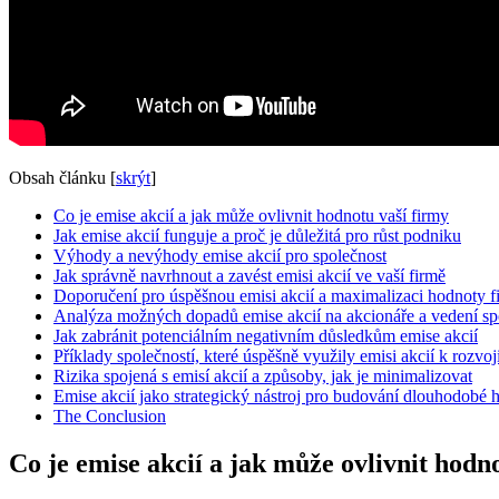
Obsah článku
[
skrýt
]
Co je emise akcií a jak může ovlivnit hodnotu vaší firmy
Jak emise akcií funguje a proč je důležitá pro růst podniku
Výhody a nevýhody emise akcií pro společnost
Jak správně navrhnout a zavést emisi akcií ve vaší firmě
Doporučení pro úspěšnou emisi akcií a maximalizaci hodnoty f
Analýza možných dopadů emise akcií na akcionáře a vedení sp
Jak zabránit potenciálním negativním důsledkům emise akcií
Příklady společností, které úspěšně využily emisi akcií k rozvoj
Rizika spojená s emisí akcií a způsoby, jak je minimalizovat
Emise akcií jako strategický nástroj pro budování dlouhodobé 
The Conclusion
Co je emise akcií a jak může ovlivnit hodn