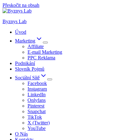
Přeskočit na obsah
Byznys Lab
Úvod
Marketing
Affiliate
E-mail Marketing
PPC Reklama
Podnikání
Slovník Pojmů
Sociální Sítě
Facebook
Instagram
LinkedIn
Onlyfans
Pinterest
Snapchat
TikTok
X (Twitter)
YouTube
O Nás
Kontakty