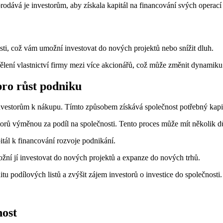
 prodává je investorům, aby získala kapitál na financování svých oper
osti, což vám umožní investovat do nových projektů nebo snížit dluh.
lení vlastnictví firmy mezi více akcionářů, což může změnit dynamiku 
 pro růst podniku
investorům k nákupu. Tímto způsobem získává společnost potřebný kapit
torů výměnou za podíl na společnosti. Tento proces může mít několik d
itál k financování rozvoje podnikání.
ožní jí investovat do nových projektů a expanze do nových trhů.
itu podílových listů a zvýšit zájem investorů o investice do společnosti.
nost