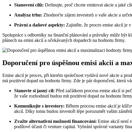
Stanovení cílů:
Definujte, proč chcete emitovat akcie a jaké cí
Analýza trhu:
Zhodnoťte zájem investorů o vaše akcie a určet
Právní a daňové aspekty:
Zajistěte, že proces emise akcií je 
Spolupráce s odborníky na finanční plánování a právníky může být klí
plánech na emisi akcií a očekávaných dopadech na hodnotu firmy.
Doporučení pro úspěšnou emisi akcií a ma
Emise akcií je proces, při kterém společnost vydává nové akcie a prod
má pozitivní dopad na hodnotu firmy. Zde je pár doporučení, která 
Stanovte si jasný cíl:
Před začátkem procesu emise akcií si pečl
že vaše rozhodnutí budou mít pozitivní dopad na hodnotu firmy
Komunikujte s investory:
Během procesu emise akcií je klíčov
akcií. Díky tomu budou investoři lépe porozumět vašim záměrů
Zvažte alternativní možnosti financování:
Emise akcií není v
podílové účasti či venture capital. Vybrání správné varianty fi