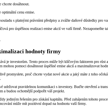
le chcete dosáhnout.
e optimální cenu emise.
v souladu s platnými právními předpisy a zvážte daňové důsledky pro vaš
čová pro úspěšnou realizaci emise akcií ve vaší firmě. Nezapomeňte ta
ximalizaci hodnoty firmy
ává je investorům. Tento proces může být klíčovým faktorem pro růst a r
vám mohou pomoci dosáhnout úspěšné emise akcií a maximalizovat hodno
ivě promyslete, proč chcete vydat nové akcie a jaký máte z toho očekává
.
é udržovat pravidelnou komunikaci s investory. Buďte otevření a trans
m a budou ochotnější podpořit váš projekt.
ždy jediným řešením pro získání kapitálu. Před zahájením tohoto proces
nancování může mít pozitivní dopad na hodnotu vaší firmy.