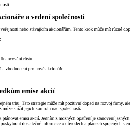
cionáře a vedení společnosti
 veřejnosti nebo stávajícím akcionářům. Tento krok může mít různé dop
:
 financování růstu.
ků a zhodnocení pro nové akcionáře.
ledkům emise akcií
řejném trhu. Tato strategie může mít pozitivní dopad na rozvoj firmy, 
ž může snížit jejich kontrolu nad společností.
 a plánovat emisi akcií. Jedním z možných opatření je stanovení jasných
m poskytnout dostatečné informace o důvodech a plánech spojených s emi