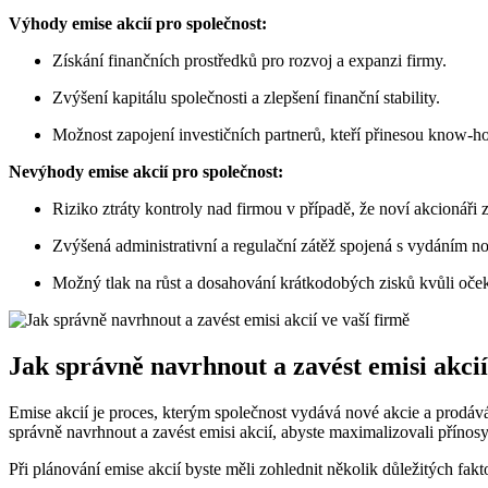
Výhody emise akcií pro společnost:
Získání finančních prostředků pro rozvoj a expanzi firmy.
Zvýšení kapitálu společnosti a zlepšení finanční stability.
Možnost zapojení investičních partnerů, kteří přinesou know-h
Nevýhody emise akcií pro společnost:
Riziko ztráty kontroly nad firmou v případě, že noví akcionáři z
Zvýšená administrativní a regulační zátěž spojená s vydáním no
Možný tlak na růst a dosahování krátkodobých zisků kvůli oč
Jak správně navrhnout a zavést emisi akcií
Emise akcií je proces, kterým společnost vydává nové akcie a prodáv
správně navrhnout a zavést emisi akcií, abyste maximalizovali přínos
Při plánování emise akcií byste měli zohlednit několik důležitých fakt