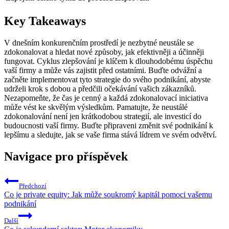
Key Takeaways
V dnešním konkurenčním prostředí je nezbytné neustále se
zdokonalovat a hledat nové způsoby, jak efektivněji a účinněji
fungovat. Cyklus zlepšování je klíčem k dlouhodobému úspěchu
vaší firmy a může vás zajistit před ostatními. Buďte odvážní a
začněte implementovat tyto strategie do svého podnikání, abyste
udrželi krok s dobou a předčili očekávání vašich zákazníků.
Nezapomeňte, že čas je cenný a každá zdokonalovací iniciativa
může vést ke skvělým výsledkům. Pamatujte, že neustálé
zdokonalování není jen krátkodobou strategií, ale investicí do
budoucnosti vaší firmy. Buďte připraveni změnit své podnikání k
lepšímu a sledujte, jak se vaše firma stává lídrem ve svém odvětví.
Navigace pro příspěvek
Předchozí
Co je private equity: Jak může soukromý kapitál pomoci vašemu
podnikání
Další