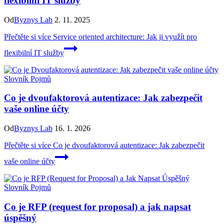
flexibilní IT služby
Od
Byznys Lab
2. 11. 2025
Přečtěte si více
Service oriented architecture: Jak ji využít pro
flexibilní IT služby
Slovník Pojmů
Co je dvoufaktorová autentizace: Jak zabezpečit
vaše online účty
Od
Byznys Lab
16. 1. 2026
Přečtěte si více
Co je dvoufaktorová autentizace: Jak zabezpečit
vaše online účty
Slovník Pojmů
Co je RFP (request for proposal) a jak napsat
úspěšný