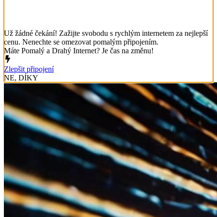
Už žádné čekání! Zažijte svobodu s rychlým internetem za nejlepší
cenu. Nenechte se omezovat pomalým připojením.
Máte Pomalý a Drahý Internet? Je čas na změnu!
Zlepšit připojení
NE, DÍKY