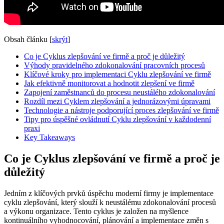
Obsah článku
[
skrýt
]
Co je Cyklus zlepšování ve firmě a proč je důležitý
Výhody pravidelného zdokonalování pracovních procesů
Klíčové kroky pro implementaci Cyklu zlepšování ve firmě
Jak efektivně monitorovat a hodnotit zlepšení ve firmě
Zapojení zaměstnanců do procesu neustálého zdokonalování
Rozdíl mezi Cyklem zlepšování a jednorázovými úpravami
Technologie a nástroje podporující proces zlepšování ve firmě
Tipy pro úspěšné ovládnutí Cyklu zlepšování v každodenní
praxi
Key Takeaways
Co je Cyklus zlepšování ve firmě a proč je
důležitý
Jedním z klíčových prvků úspěchu moderní firmy je implementace
cyklu zlepšování, který slouží k neustálému zdokonalování procesů
a výkonu organizace. Tento cyklus je založen na myšlence
kontinuálního vyhodnocování, plánování a implementace změn s