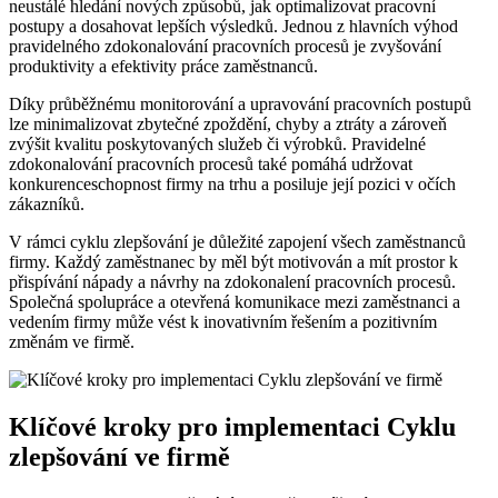
neustálé hledání nových způsobů, jak optimalizovat pracovní
postupy a dosahovat lepších výsledků. Jednou z hlavních výhod
pravidelného zdokonalování pracovních procesů je zvyšování
produktivity a efektivity práce zaměstnanců.
Díky průběžnému monitorování a upravování pracovních postupů
lze minimalizovat zbytečné zpoždění, chyby a ztráty a zároveň
zvýšit kvalitu poskytovaných služeb či výrobků. Pravidelné
zdokonalování pracovních procesů také pomáhá udržovat
konkurenceschopnost firmy na trhu a posiluje její pozici v očích
zákazníků.
V rámci cyklu zlepšování je důležité zapojení všech zaměstnanců
firmy. Každý zaměstnanec by měl být motivován a mít prostor k
přispívání nápady a návrhy na zdokonalení pracovních procesů.
Společná spolupráce a otevřená komunikace mezi zaměstnanci a
vedením firmy může vést k inovativním řešením a pozitivním
změnám ve firmě.
Klíčové kroky pro implementaci Cyklu
zlepšování ve firmě