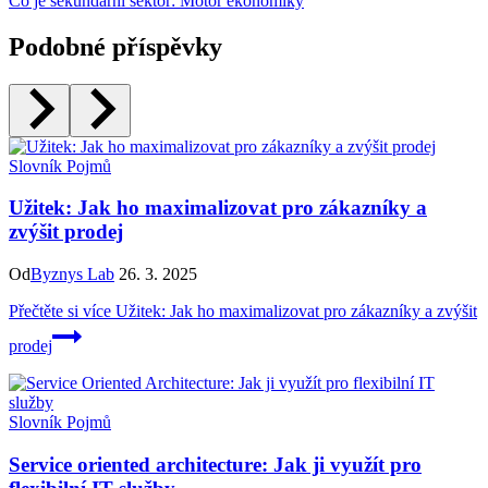
Co je sekundarní sektor: Motor ekonomiky
Podobné příspěvky
Slovník Pojmů
Užitek: Jak ho maximalizovat pro zákazníky a
zvýšit prodej
Od
Byznys Lab
26. 3. 2025
Přečtěte si více
Užitek: Jak ho maximalizovat pro zákazníky a zvýšit
prodej
Slovník Pojmů
Service oriented architecture: Jak ji využít pro