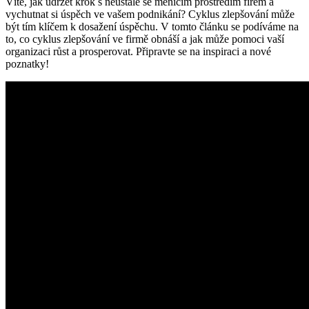
Víte, jak udržet krok s neustále se měnícím prostředím firem a
vychutnat si úspěch ve vašem podnikání? Cyklus zlepšování může
být tím klíčem k dosažení úspěchu. V tomto článku se podíváme na
to, co cyklus zlepšování ve firmě obnáší a jak může pomoci vaší
organizaci růst a prosperovat. Připravte se na inspiraci a nové
poznatky!