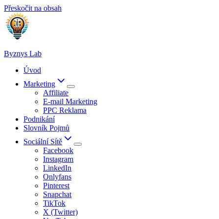
Přeskočit na obsah
Byznys Lab
Úvod
Marketing
Affiliate
E-mail Marketing
PPC Reklama
Podnikání
Slovník Pojmů
Sociální Sítě
Facebook
Instagram
LinkedIn
Onlyfans
Pinterest
Snapchat
TikTok
X (Twitter)