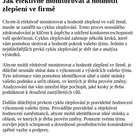
Jak efektivně monitorovat a hodnotit
zlepšení ve firmě
Chcete-li efektivně monitorovat a hodnotit zlepšení ve vaší firmě,
musíte se zaměřit na cyklus zlepšování. Tento proces neustálého
zdokonalování je klíčem k úspěchu a udržení konkurenceschopnosti
vaší společnosti. Cyklus zlepšování zahrnuje několik kroků, které
vám pomohou sledovat a hodnotit pokrok vašeho týmu. Jedním z
nejdůležitějších prvků cyklu zlepšování je sběr dat a analýza
výsledků.
Abyste mohli efektivně monitorovat a hodnotit zlepšení ve firmě, je
důležité neustále sbírat data o výkonnosti a výsledcích vašeho týmu.
Tyto informace vám pomohou identifikovat silné a slabé stránky
vašeho podniku a určit oblasti, ve kterých je třeba provést změny.
Analyzování dat vám umožní lépe pochopit, jaké kroky je třeba
podniknout k dosažení zamýšlených cílů.
Dalším důležitým prvkem cyklu zlepšování je pravidelné hodnocení
výkonnosti vašeho týmu. Provádějte pravidelné a objektivní
hodnocení zaměstnanců, abyste mohli identifikovat silné stránky a
oblasti, ve kterých je třeba provést změny. Pomozte svému týmu
rozvíjet jejich schopnosti a dovednosti prostřednictvím konstruktivní
zpětné vazby a podpory.