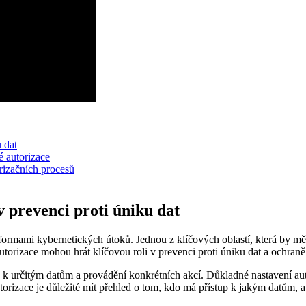
 dat
 autorizace
rizačních procesů
v prevenci proti úniku dat
ormami kybernetických útoků. Jednou z klíčových oblastí, která by měl
orizace mohou hrát klíčovou roli v prevenci proti úniku dat a ochraně 
p k určitým datům a provádění konkrétních akcí. Důkladné nastavení a
orizace je důležité mít přehled o tom, kdo má přístup k jakým datům, a 