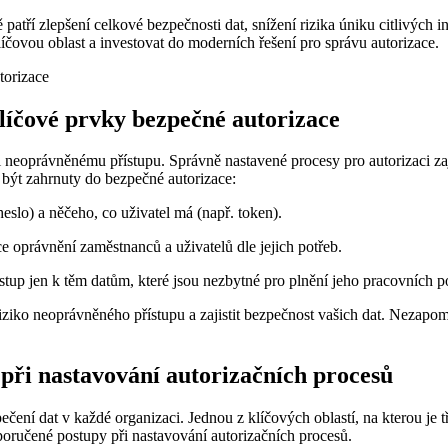
tří zlepšení celkové bezpečnosti dat, snížení rizika úniku citlivých in
líčovou oblast a investovat do moderních řešení pro správu autorizace.
íčové prvky bezpečné autorizace
ti neoprávněnému přístupu. Správně nastavené procesy pro autorizaci z
 být zahrnuty do bezpečné autorizace:
heslo) a něčeho, co uživatel má (např. token).
e oprávnění zaměstnanců a uživatelů dle jejich potřeb.
stup jen k těm datům, které jsou nezbytné pro plnění jeho pracovních p
ziko neoprávněného přístupu a zajistit bezpečnost vašich dat. Nezapom
při nastavování autorizačních procesů
ní dat v každé organizaci. Jednou z klíčových oblastí, na kterou je t
oporučené postupy při nastavování autorizačních procesů.