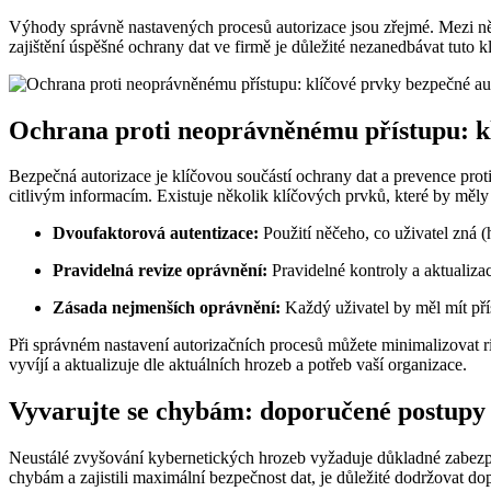
Výhody správně nastavených procesů autorizace jsou zřejmé. Mezi ně pa
zajištění úspěšné ochrany dat ve firmě je důležité nezanedbávat tuto k
Ochrana proti neoprávněnému přístupu: kl
Bezpečná autorizace je klíčovou součástí ochrany dat a prevence pro
citlivým informacím. Existuje několik klíčových prvků, které by měly
Dvoufaktorová autentizace:
Použití něčeho, co uživatel zná (
Pravidelná revize oprávnění:
Pravidelné kontroly a aktualizac
Zásada nejmenších oprávnění:
Každý uživatel by měl mít pří
Při správném nastavení autorizačních procesů můžete minimalizovat ri
vyvíjí a aktualizuje dle aktuálních hrozeb a potřeb vaší organizace.
Vyvarujte se chybám: doporučené postupy 
Neustálé zvyšování kybernetických hrozeb vyžaduje důkladné zabezpeče
chybám a zajistili maximální bezpečnost dat, je důležité dodržovat d