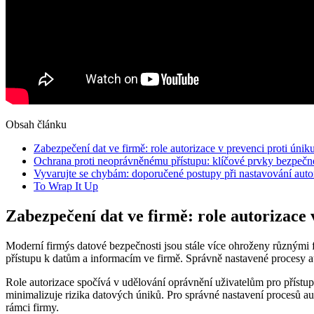
Obsah článku
Zabezpečení dat ve firmě: role autorizace v prevenci proti úniku
Ochrana proti neoprávněnému přístupu: klíčové prvky bezpečné
Vyvarujte se chybám: doporučené postupy při nastavování auto
To Wrap It Up
Zabezpečení dat ve firmě: role autorizace 
Moderní firmýs datové bezpečnosti jsou stále více ohroženy různými f
přístupu k datům a informacím ve firmě. Správně nastavené procesy aut
Role autorizace spočívá v udělování oprávnění uživatelům pro přístu
minimalizuje rizika datových úniků. Pro správné nastavení procesů aut
rámci firmy.