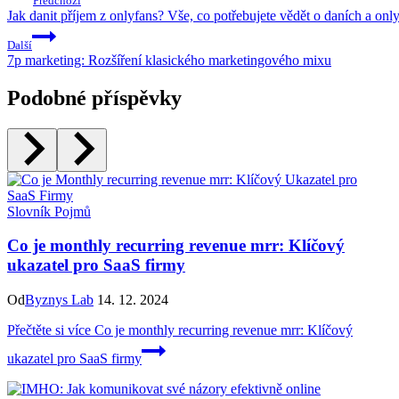
Předchozí
Jak danit příjem z onlyfans? Vše, co potřebujete vědět o daních a onl
Další
7p marketing: Rozšíření klasického marketingového mixu
Podobné příspěvky
Slovník Pojmů
Co je monthly recurring revenue mrr: Klíčový
ukazatel pro SaaS firmy
Od
Byznys Lab
14. 12. 2024
Přečtěte si více
Co je monthly recurring revenue mrr: Klíčový
ukazatel pro SaaS firmy