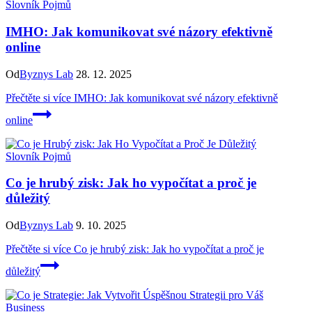
Slovník Pojmů
IMHO: Jak komunikovat své názory efektivně
online
Od
Byznys Lab
28. 12. 2025
Přečtěte si více
IMHO: Jak komunikovat své názory efektivně
online
Slovník Pojmů
Co je hrubý zisk: Jak ho vypočítat a proč je
důležitý
Od
Byznys Lab
9. 10. 2025
Přečtěte si více
Co je hrubý zisk: Jak ho vypočítat a proč je
důležitý