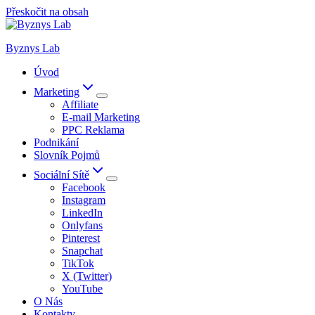
Přeskočit na obsah
Byznys Lab
Úvod
Marketing
Affiliate
E-mail Marketing
PPC Reklama
Podnikání
Slovník Pojmů
Sociální Sítě
Facebook
Instagram
LinkedIn
Onlyfans
Pinterest
Snapchat
TikTok
X (Twitter)
YouTube
O Nás
Kontakty