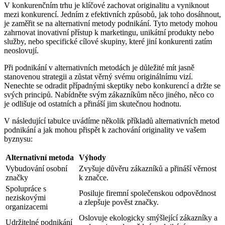
V konkurenčním trhu je klíčové zachovat originalitu a vyniknout
mezi konkurencí. Jedním z efektivních způsobů, jak toho dosáhnout,
je zaměřit se na alternativní metody podnikání. Tyto metody mohou
zahrnovat inovativní přístup k marketingu, unikátní produkty nebo
služby, nebo specifické cílové skupiny, které jiní konkurenti zatím
neoslovují.
Při podnikání v alternativních metodách je důležité mít jasně
stanovenou strategii a zůstat věrný svému originálnímu vizí.
Nenechte se odradit případnými skeptiky nebo konkurencí a držte se
svých principů. Nabídněte svým zákazníkům něco jiného, něco co
je odlišuje od ostatních a přináší jim skutečnou hodnotu.
V následující tabulce uvádíme několik příkladů alternativních metod
podnikání a jak mohou přispět k zachování originality ve vašem
byznysu:
Alternativní metoda
Výhody
Vybudování osobní
Zvyšuje důvěru zákazníků a přináší věrnost
značky
k značce.
Spolupráce s
Posiluje firemní společenskou odpovědnost
neziskovými
a zlepšuje pověst značky.
organizacemi
Oslovuje ekologicky smýšlející zákazníky a
Udržitelné podnikání