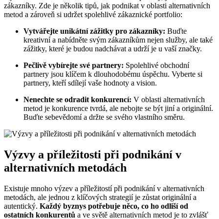
zákazníky. Zde je několik tipů, jak podnikat v oblasti alternativních
metod a zároveň si udržet spolehlivé zákaznické portfolio:
Vytvářejte unikátní zážitky pro zákazníky:
Buďte
kreativní a nabídněte svým zákazníkům nejen služby, ale také
zážitky, které je budou nadchávat a udrží je u vaší značky.
Pečlivě vybírejte své partnery:
Spolehlivé obchodní
partnery jsou klíčem k dlouhodobému úspěchu. Vyberte si
partnery, kteří sdílejí vaše hodnoty a vision.
Nenechte se odradit konkurencí:
V oblasti alternativních
metod je konkurence tvrdá, ale nebojte se být jiní a originální.
Buďte sebevědomí a držte se svého vlastního směru.
Výzvy a příležitosti při podnikání v
alternativních metodách
Existuje mnoho výzev a příležitostí při podnikání v alternativních
metodách, ale jednou z klíčových strategií je zůstat originální a
autentický.
Každý byznys potřebuje něco, co ho odliší od
ostatních konkurentů
a ve světě alternativních metod je to zvlášť