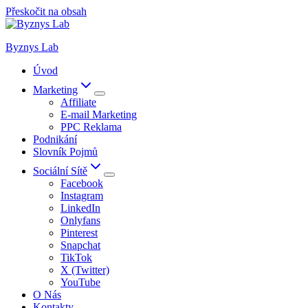
Přeskočit na obsah
Byznys Lab
Úvod
Marketing
Affiliate
E-mail Marketing
PPC Reklama
Podnikání
Slovník Pojmů
Sociální Sítě
Facebook
Instagram
LinkedIn
Onlyfans
Pinterest
Snapchat
TikTok
X (Twitter)
YouTube
O Nás
Kontakty