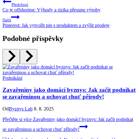
Předchozí
Co je offshoring: Výhody a rizika přesunu výroby
Další
Pinterest: Jak vytvořit pin s produktem a zvýšit prodeje
Podobné příspěvky
Podnikání
Zavařeniny jako domácí byznys: Jak začít podnikat
se zavařeninou a uchovat chuť přírody!
Od
Byznys Lab
8. 8. 2025
Přečtěte si více
Zavařeniny jako domácí byznys: Jak začít podnikat
se zavařeninou a uchovat chuť přírody!