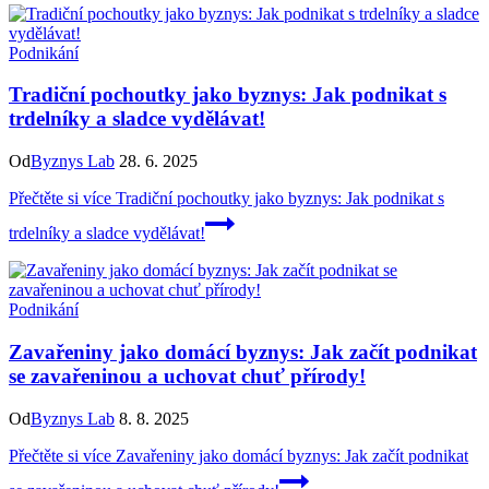
Podnikání
Tradiční pochoutky jako byznys: Jak podnikat s
trdelníky a sladce vydělávat!
Od
Byznys Lab
28. 6. 2025
Přečtěte si více
Tradiční pochoutky jako byznys: Jak podnikat s
trdelníky a sladce vydělávat!
Podnikání
Zavařeniny jako domácí byznys: Jak začít podnikat
se zavařeninou a uchovat chuť přírody!
Od
Byznys Lab
8. 8. 2025
Přečtěte si více
Zavařeniny jako domácí byznys: Jak začít podnikat