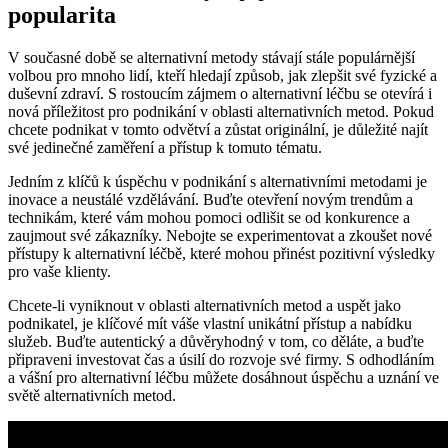
popularita
V současné době se alternativní metody stávají stále populárnější
volbou pro mnoho lidí, kteří hledají způsob, jak zlepšit své fyzické a
duševní zdraví. S rostoucím zájmem o alternativní léčbu se otevírá i
nová příležitost pro podnikání v oblasti alternativních metod. Pokud
chcete podnikat v tomto odvětví a zůstat originální, je důležité najít
své jedinečné zaměření a přístup k tomuto tématu.
Jedním z klíčů k úspěchu v podnikání s alternativními metodami je
inovace a neustálé vzdělávání. Buďte otevření novým trendům a
technikám, které vám mohou pomoci odlišit se od konkurence a
zaujmout své zákazníky. Nebojte se experimentovat a zkoušet nové
přístupy k alternativní léčbě, které mohou přinést pozitivní výsledky
pro vaše klienty.
Chcete-li vyniknout v oblasti alternativních metod a uspět jako
podnikatel, je klíčové mít váše vlastní unikátní přístup a nabídku
služeb. Buďte autentický a důvěryhodný v tom, co děláte, a buďte
připraveni investovat čas a úsilí do rozvoje své firmy. S odhodláním
a vášní pro alternativní léčbu můžete dosáhnout úspěchu a uznání ve
světě alternativních metod.