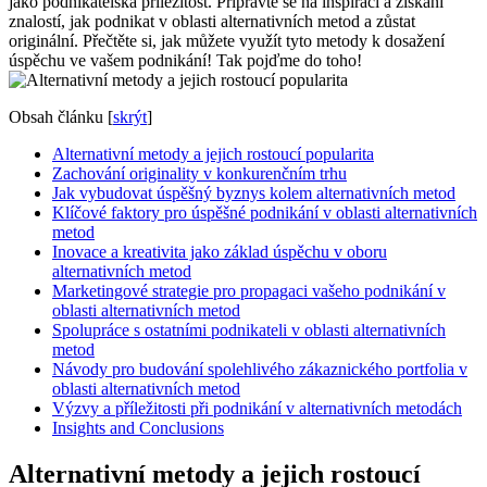
jako podnikatelská příležitost. Připravte se na inspiraci a získání
znalostí, jak podnikat v oblasti alternativních metod a zůstat
originální. Přečtěte si, jak můžete využít tyto metody k dosažení
úspěchu ve vašem podnikání! Tak pojďme do toho!
Obsah článku
[
skrýt
]
Alternativní metody a jejich rostoucí popularita
Zachování originality v konkurenčním trhu
Jak vybudovat úspěšný byznys kolem alternativních metod
Klíčové faktory pro úspěšné podnikání v oblasti alternativních
metod
Inovace a kreativita jako základ úspěchu v oboru
alternativních metod
Marketingové strategie pro propagaci vašeho podnikání v
oblasti alternativních metod
Spolupráce s ostatními podnikateli v oblasti alternativních
metod
Návody pro budování spolehlivého zákaznického portfolia v
oblasti alternativních metod
Výzvy a příležitosti při podnikání v alternativních metodách
Insights and Conclusions
Alternativní metody a jejich rostoucí