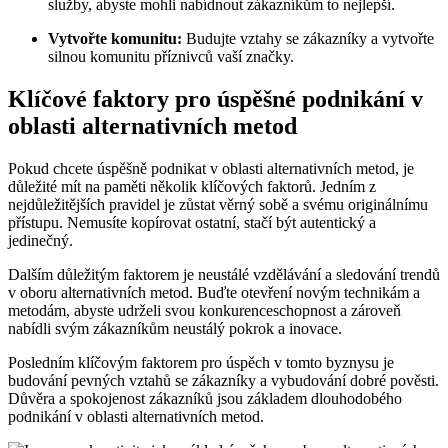
služby, abyste mohli nabídnout zákazníkům to nejlepší.
Vytvořte komunitu:
Budujte vztahy se zákazníky a vytvořte
silnou komunitu příznivců vaší značky.
Klíčové faktory pro úspěšné podnikání v
oblasti alternativních metod
Pokud chcete úspěšně podnikat v oblasti alternativních metod, je
důležité mít na paměti několik klíčových faktorů. Jedním z
nejdůležitějších pravidel je zůstat věrný sobě a svému originálnímu
přístupu. Nemusíte kopírovat ostatní, stačí být autentický a
jedinečný.
Dalším důležitým faktorem je neustálé vzdělávání a sledování trendů
v oboru alternativních metod. Buďte otevření novým technikám a
metodám, abyste udrželi svou konkurenceschopnost a zároveň
nabídli svým zákazníkům neustálý pokrok a inovace.
Posledním klíčovým faktorem pro úspěch v tomto byznysu je
budování pevných vztahů se zákazníky a vybudování dobré pověsti.
Důvěra a spokojenost zákazníků jsou základem dlouhodobého
podnikání v oblasti alternativních metod.