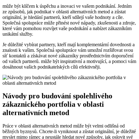
může být klíčem k úspěchu a inovaci ve vašem podnikání. Jedním
ze způsobů, jak podnikat v oblasti alternativních metod a zůstat
originální, je hledání partnerů, kteří sdílejí vaše hodnoty a cíle.
Společná spolupráce může přinést nové nápady, zkušenosti a zdroje,
které vám pomohou rozvíjet vaše podnikání a nabízet zákazníkům
unikátní služby.
Je důležité vybírat partnery, kteří mají komplementární dovednosti a
znalosti k vašim. Společná spolupráce vám umožní rozšiřovat svou
síť kontaktů a získávat nové zákazníky prostřednictvím doporučení
od vašich partnerů. může být inspirativní a motivující, a pomoci vám
dosáhnout vašich podnikatelských cílů efektivněji.
Návody pro budování spolehlivého
zákaznického portfolia v oblasti
alternativních metod
Práce v oblasti alternativních metod může být velmi odlišná od
běžných byznysů. Chcete-li vyniknout a zůstat originální, je důležité
myslet mimo rámec a neustále hledat nové způsoby, jak oslovit své