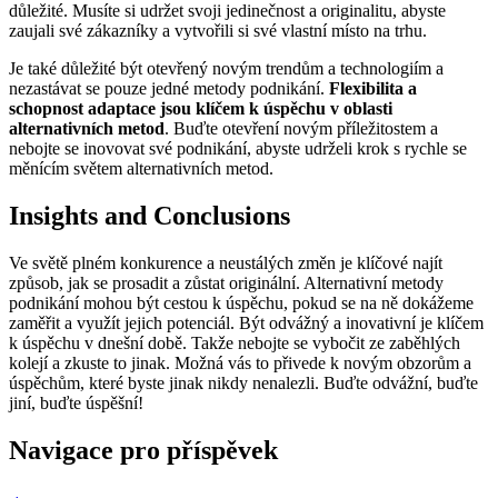
důležité. Musíte si udržet svoji jedinečnost a originalitu, abyste
zaujali své zákazníky a vytvořili si své vlastní místo na trhu.
Je také důležité být otevřený novým trendům a technologiím a
nezastávat se pouze jedné metody podnikání.
Flexibilita a
schopnost adaptace jsou klíčem k úspěchu v oblasti
alternativních metod
. Buďte otevření novým příležitostem a
nebojte se inovovat své podnikání, abyste udrželi krok s rychle se
měnícím světem alternativních metod.
Insights and Conclusions
Ve světě plném konkurence a neustálých změn je klíčové najít
způsob, jak se prosadit a zůstat originální. Alternativní metody
podnikání mohou být cestou k úspěchu, pokud se na ně dokážeme
zaměřit a využít jejich potenciál. Být odvážný a inovativní je klíčem
k úspěchu v dnešní době. Takže nebojte se vybočit ze zaběhlých
kolejí a zkuste to jinak. Možná vás to přivede k novým obzorům a
úspěchům, které byste jinak nikdy nenalezli. Buďte odvážní, buďte
jiní, buďte úspěšní!
Navigace pro příspěvek