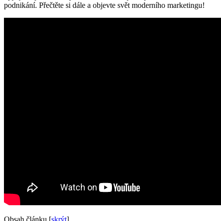
podnikání. Přečtěte si dále a objevte ⁢svět moderního⁣ marketingu!
Obsah článku
[
skrýt
]