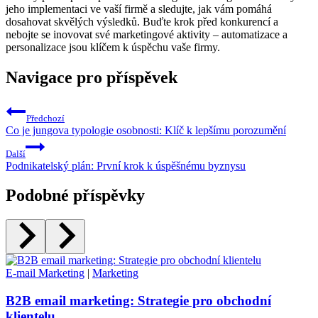
jeho implementaci ve vaší firmě a ⁤sledujte, jak vám pomáhá
dosahovat skvělých výsledků. Buďte krok před konkurencí a
nebojte se inovovat své marketingové aktivity – automatizace⁣ a
personalizace jsou klíčem k úspěchu vaše firmy.
Navigace pro příspěvek
Předchozí
Co je jungova typologie osobnosti: Klíč k lepšímu porozumění
Další
Podnikatelský plán: První krok k úspěšnému byznysu
Podobné příspěvky
E-mail Marketing
|
Marketing
B2B email marketing: Strategie pro obchodní
klientelu