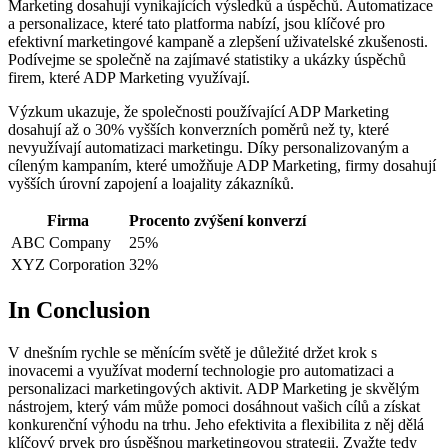
Marketing dosahují vynikajících výsledků a úspěchů. Automatizace
a personalizace, které tato platforma nabízí, jsou klíčové pro
efektivní marketingové kampaně ‍a⁣ zlepšení uživatelské zkušenosti.
Podívejme se společně na zajímavé statistiky a ​ukázky úspěchů​
firem, ​které ADP Marketing využívají.
Výzkum ukazuje, že společnosti používající ADP Marketing
dosahují až ⁢o 30% vyšších konverzních poměrů než ty, které
nevyužívají‍ automatizaci marketingu. Díky personalizovaným a
cíleným kampaním, které umožňuje ADP Marketing, firmy dosahují
vyšších úrovní zapojení a loajality zákazníků.
Firma
Procento zvýšení konverzí
ABC Company
25%
XYZ Corporation
32%
In Conclusion
V dnešním rychle se měnícím‍ světě je důležité držet krok s
inovacemi a využívat moderní⁣ technologie pro automatizaci a
personalizaci marketingových aktivit. ADP Marketing je skvělým
nástrojem, který vám může pomoci dosáhnout vašich cílů a získat
konkurenční výhodu na⁢ trhu. Jeho​ efektivita a flexibilita z ⁣něj dělá
klíčový prvek pro úspěšnou marketingovou strategii. Zvažte tedy ​