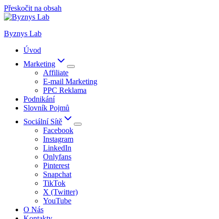
Přeskočit na obsah
Byznys Lab
Úvod
Marketing
Affiliate
E-mail Marketing
PPC Reklama
Podnikání
Slovník Pojmů
Sociální Sítě
Facebook
Instagram
LinkedIn
Onlyfans
Pinterest
Snapchat
TikTok
X (Twitter)
YouTube
O Nás
Kontakty