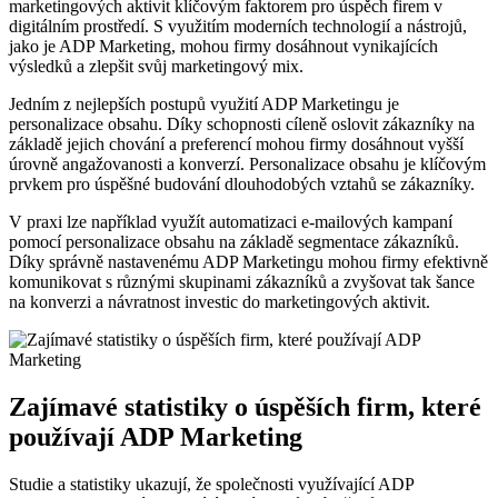
⁣marketingových aktivit klíčovým‌ faktorem pro úspěch firem v
digitálním prostředí. S využitím moderních technologií a nástrojů,
jako je ADP Marketing, mohou ⁣firmy dosáhnout vynikajících
výsledků a zlepšit svůj marketingový⁣ mix.
Jedním z nejlepších postupů využití ADP Marketingu je
personalizace⁣ obsahu. Díky schopnosti cíleně‌ oslovit zákazníky na
základě jejich chování a preferencí mohou firmy dosáhnout vyšší
úrovně angažovanosti a konverzí. Personalizace obsahu je klíčovým
prvkem pro úspěšné budování ‍dlouhodobých⁤ vztahů ⁢se zákazníky.
V⁢ praxi lze například využít automatizaci e-mailových kampaní
‌pomocí personalizace obsahu na základě segmentace‌ zákazníků.
Díky správně⁢ nastavenému ADP Marketingu mohou firmy efektivně
komunikovat s⁣ různými‌ skupinami zákazníků a zvyšovat ​tak šance
na konverzi a‍ návratnost investic do marketingových aktivit.
Zajímavé statistiky o úspěších firm, které
používají ADP Marketing
Studie a statistiky ⁢ukazují, že společnosti využívající ⁢ADP