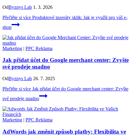
Od
Byznys Lab
1. 3. 2026
Přečtěte si více
Produktové inzeráty sklik: Jak je využít pro váš e-
shop
Marketing
|
PPC Reklama
Jak přidat účet do Google merchant center: Zvyšte
své prodeje snadno
Od
Byznys Lab
26. 7. 2025
Přečtěte si více
Jak přidat účet do Google merchant center: Zvyšte
své prodeje snadno
Marketing
|
PPC Reklama
AdWords jak změnit způsob platby: Flexibilita ve