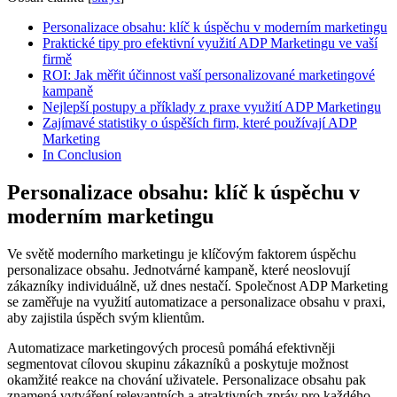
Personalizace obsahu: klíč k úspěchu v moderním marketingu
Praktické tipy pro efektivní využití ADP Marketingu ve vaší
‌firmě
ROI: Jak ‍měřit účinnost vaší personalizované marketingové⁢
kampaně
Nejlepší postupy a příklady z praxe využití ADP Marketingu
Zajímavé statistiky o úspěších firm, které používají ADP
Marketing
In Conclusion
Personalizace obsahu: klíč k úspěchu v
moderním marketingu
Ve světě moderního ⁣marketingu ⁢je klíčovým‍ faktorem úspěchu
personalizace obsahu. Jednotvárné kampaně, které​ neoslovují
zákazníky individuálně, už dnes nestačí. Společnost ADP Marketing
se zaměřuje na využití automatizace⁤ a personalizace obsahu v praxi,
aby zajistila úspěch svým klientům.
Automatizace marketingových procesů pomáhá efektivněji
segmentovat cílovou skupinu zákazníků a poskytuje možnost⁣
okamžité reakce na chování uživatele. Personalizace obsahu pak
znamená vytváření relevantních a atraktivních zpráv pro každého