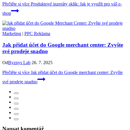
Přečtěte si více
Produktové inzeráty sklik: Jak je využít pro váš e-
shop
Marketing
|
PPC Reklama
Jak přidat účet do Google merchant center: Zvyšte
své prodeje snadno
Od
Byznys Lab
26. 7. 2025
Přečtěte si více
Jak přidat účet do Google merchant center: Zvyšte
své prodeje snadno
Napsat komentář